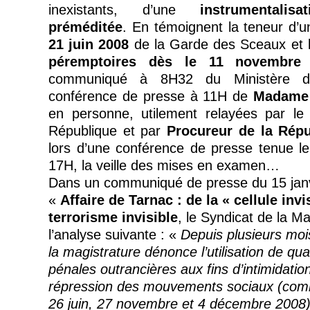
inexistants, d’une
instrumentalisa
préméditée
. En témoignent la teneur d’
21 juin 2008
de la Garde des Sceaux et 
péremptoires dès le 11 novembr
communiqué à 8H32 du Ministère de 
conférence de presse à 11H de
Madame
en personne, utilement relayées par le
République et par
Procureur de la Rép
lors d’une conférence de presse tenue 
17H, la veille des mises en examen…
Dans un communiqué de presse du 15 janvi
«
Affaire de
Tarnac
: de la « cellule invi
terrorisme invisible
, le Syndicat de la
Ma
l’analyse suivante : «
Depuis plusieurs moi
la magistrature dénonce l’utilisation de qual
pénales outrancières aux fins d’intimidatio
répression des mouvements sociaux (co
26 juin, 27 novembre et 4 décembre 2008)