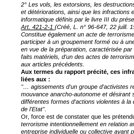
2° Les vols, les extorsions, les destructio
et détériorations, ainsi que les infractions
informatique définis par le livre III du pr
Art. 421-2-1
(Créé, L. n° 96-647, 22
juill
. 1
Constitue également un acte de terrorisme 
participer à un groupement formé ou à une
en vue de la préparation, caractérisée par
faits matériels, d'un des actes de terrori
aux articles précédents
.
Aux termes du rapport précité, ces infr
liées aux :
"… agissements d'un groupe d'activistes re
mouvance
anarcho-autonome
et désirant s
différentes formes d'actions violentes à la 
de l'Etat"
.
Or, force est de constater que les préten
terrorisme intentionnellement en relation 
entreprise individuelle ou collective ayant 