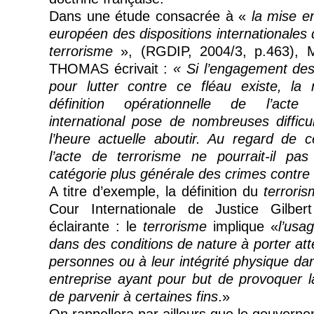
Dans une étude consacrée à «
la mise e
européen des dispositions internationales d
terrorisme
», (RGDIP, 2004/3, p.463), 
THOMAS écrivait :
« Si l’engagement de
pour lutter contre ce fléau existe, la
définition opérationnelle de l’acte
international pose de nombreuses difficu
l’heure actuelle aboutir. Au regard de ce
l’acte de terrorisme ne pourrait-il pa
catégorie plus générale des crimes contre
A titre d’exemple, la définition du
terrori
Cour Internationale de Justice Gilber
éclairante : le
terrorisme
implique «
l’usa
dans des conditions de nature à porter atte
personnes ou à leur intégrité physique da
entreprise ayant pour but de provoquer l
de parvenir à certaines fins
.»
On rappellera par ailleurs que le gouverne