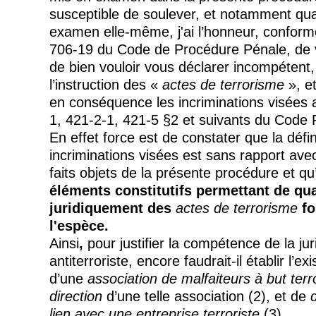
susceptible de soulever, et notamment qua
examen elle-même, j'ai l’honneur, conformé
706-19 du Code de Procédure Pénale, de
de bien vouloir vous déclarer incompétent, 
l’instruction des «
actes de terrorisme
», e
en conséquence les incriminations visées a
1, 421-2-1, 421-5 §2 et suivants du Code 
En effet force est de constater que la déf
incriminations visées est sans rapport avec
faits objets de la présente procédure et qu
éléments constitutifs permettant de qua
juridiquement des
actes de terrorisme
fo
l'espèce.
Ainsi
,
pour justifier la compétence de la jur
antiterroriste, encore faudrait-il établir l’ex
d’une
association de malfaiteurs à but terr
direction
d’une telle association (2), et de
lien avec une entreprise terroriste
(3)
.