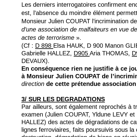
Les derniers interrogatoires confirment enc
est, l’absence du moindre élément permett
Monsieur Julien COUPAT l’incrimination d
d’une association de malfaiteurs en vue d
actes de terrorisme
».
(
Cf
:
D 898
Elsa HAUK, D 900 Manon GLI
Gabrielle HALLEZ,
D905
Aria THOMAS,
D
DEVAUX).
En conséquence rien ne justifie à ce jo
à Monsieur Julien COUPAT de l’incrimi
direction
de cette prétendue association 
3/ S
UR LES DEGRADATIONS
Par ailleurs, sont également reprochés à t
examen (Julien COUPAT,
Yldune
LEVY et 
HALLEZ) des actes de dégradations de ca
lignes ferroviaires, faits poursuivis sous la 