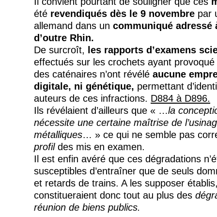
Il convient pourtant de souligner que ces
m
été
revendiqués dès le 9 novembre
par 
allemand dans un
communiqué adressé à
d’outre Rhin.
De surcroît,
les rapports d’examens scie
effectués sur les crochets ayant provoqué
des caténaires n’ont révélé
aucune emprei
digitale, ni génétique,
permettant d’identi
auteurs de ces infractions.
D884 à D896.
Ils révélaient d’ailleurs que « …
la conceptio
nécessite une certaine maîtrise de l’usina
métalliques
… » ce qui ne semble pas cor
profil
des mis en examen.
Il est enfin avéré que ces dégradations n’é
susceptibles d’entraîner que de seuls do
et retards de trains. A les supposer établis,
constitueraient donc tout au plus des
dégr
réunion de biens publics.