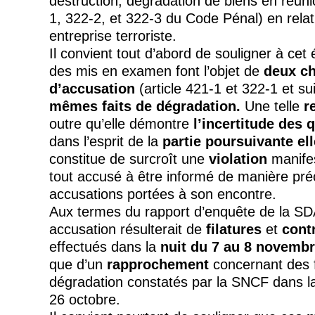
destruction, dégradation de biens en réunio
1, 322-2, et 322-3 du Code Pénal) en rela
entreprise terroriste.
Il convient tout d’abord de souligner à cet 
des mis en examen font l’objet de
deux ch
d’accusation
(article 421-1 et 322-1 et s
mêmes faits de dégradation.
Une telle
r
outre qu’elle démontre
l’incertitude des q
dans l’esprit de la
partie poursuivante e
constitue de surcroît une
violation
manife
tout accusé à être informé de manière pré
accusations portées à son encontre.
Aux termes du rapport d’enquête de la SD
accusation résulterait de
filatures
et
contr
effectués dans la
nuit du 7 au 8 novemb
que d’un
rapprochement
concernant des f
dégradation constatés par la SNCF dans la
26 octobre.