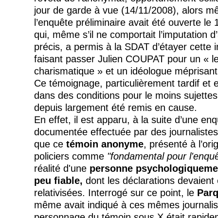
jour de garde à vue (14/11/2008), alors 
l’enquête préliminaire avait été ouverte le 
qui, même s’il ne comportait l’imputation d
précis, a permis à la SDAT d’étayer cette i
faisant passer Julien COUPAT pour un « l
charismatique » et un idéologue méprisant
Ce témoignage, particulièrement tardif et 
dans des conditions pour le moins sujettes
depuis largement été remis en cause.
En effet, il est apparu, à la suite d’une en
documentée effectuée par des journaliste
que ce
témoin anonyme
, présenté à l’ori
policiers comme
"fondamental pour l'enqu
réalité d'une
personne psychologiquement
peu fiable,
dont les déclarations devaient
relativisées. Interrogé sur ce point, le
Par
même avait indiqué à ces mêmes journalis
personnage du témoin sous X était rapid