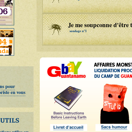
Je me soupconne d'être te
sondage n°3
ons pour
oriste en vous
tions utiles ou