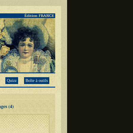
Quizz
Boîte à outils
ges (4)