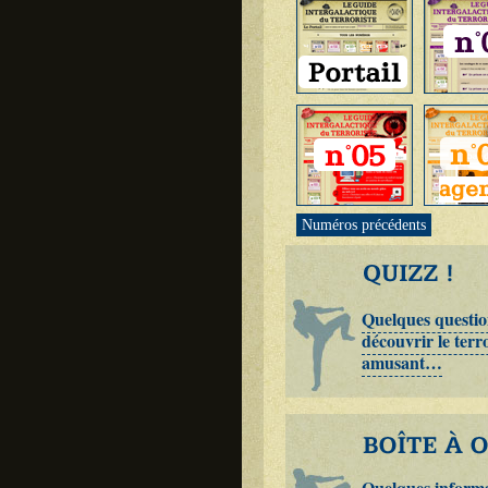
Numéros précédents
Quelques questi
découvrir le terr
amusant…
Quelques informa