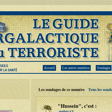
Accueil
Les autres numéros
Sondages
Les sondages de ce numéro
Tous les sonda
"Hussein", c'est :
sondage n°4