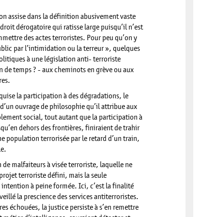
son assise dans la définition abusivement vaste
 droit dérogatoire qui ratisse large puisqu’il n’est
mmettre des actes terroristes. Pour peu qu’on y
blic par l’intimidation ou la terreur », quelques
litiques à une législation anti- terroriste
n de temps ? - aux cheminots en grève ou aux
ires.
cquise la participation à des dégradations, le
 d’un ouvrage de philosophie qu’il attribue aux
lement social, tout autant que la participation à
qu’en dehors des frontières, finiraient de trahir
e population terrorisée par le retard d’un train,
le.
 de malfaiteurs à visée terroriste, laquelle ne
jet terroriste défini, mais la seule
ntention à peine formée. Ici, c’est la finalité
veillé la prescience des services antiterroristes.
es échouées, la justice persiste à s’en remettre