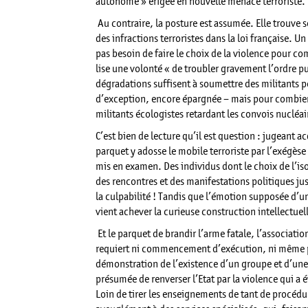
autonome » érigée en nouvelle menace terroriste.
Au contraire, la posture est assumée. Elle trouve 
des infractions terroristes dans la loi française. Un
pas besoin de faire le choix de la violence pour co
lise une volonté « de troubler gravement l’ordre pu
dégradations suffisent à soumettre des militants po
d’exception, encore épargnée – mais pour combie
militants écologistes retardant les convois nucléa
C’est bien de lecture qu’il est question : jugeant a
parquet y adosse le mobile terroriste par l’exégèse
mis en examen. Des individus dont le choix de l’iso
des rencontres et des manifestations politiques jus
la culpabilité ! Tandis que l’émotion supposée d’un
vient achever la curieuse construction intellectuel
Et le parquet de brandir l’arme fatale, l’association
requiert ni commencement d’exécution, ni même pro
démonstration de l’existence d’un groupe et d’une i
présumée de renverser l’Etat par la violence qui a é
Loin de tirer les enseignements de tant de procédur